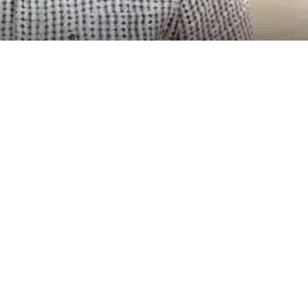
Login Successfully
सबमिट
एक अकाउंट बनाने की आवश्यकता है?
साइन अप
पासवर्ड भूल गए?