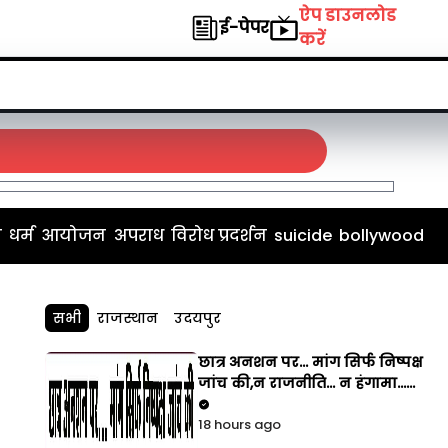
ऐप डाउनलोड
ई-पेपर
करें
म
धर्म
आयोजन
अपराध
विरोध प्रदर्शन
suicide
bollywood
सभी
राजस्थान
उदयपुर
छात्र अनशन पर... मांग सिर्फ निष्पक्ष
जांच की,न राजनीति... न हंगामा...
सिर्फ इंसाफ की मांग
18 hours ago