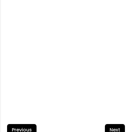
साइन
इन
Login
Successfully
सबमिट
एक अकाउंट बनाने की आवश्यकता है?
साइन अप
पासवर्ड भूल गए?
Previous
Next