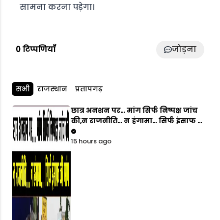
सामना करना पड़ेगा।
जोड़ना
0
टिप्पणियाँ
सभी
राजस्थान
प्रतापगढ़
छात्र अनशन पर... मांग सिर्फ निष्पक्ष जांच
की,न राजनीति... न हंगामा... सिर्फ इंसाफ की
मांग
15 hours ago